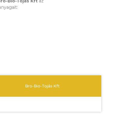
ro-Bio-Tojás Kft
az
anyagait:
Bro-Bio-Tojás Kft