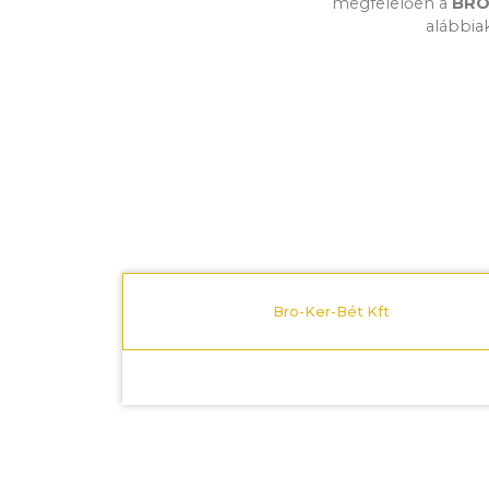
megfelelően a
BRO-
alábbiak
Bro-Ker-Bét Kft