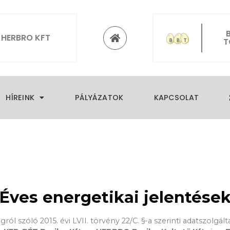
HERBRO KFT
T
HÍREINK
PÁLYÁZATOK
KAPCSOLAT
Éves energetikai jelentése
ól szóló 2015. évi LVII. törvény 22/C. §-a szerinti adatszolgál