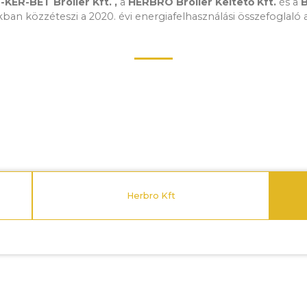
KER-BÉT Broiler Kft. ,
a
HERBRO Broiler Keltető Kft.
és a
B
ban közzéteszi a 2020. évi energiafelhasználási összefoglaló 
Herbro Kft